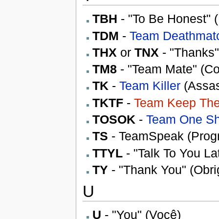
TBH
- "To Be Honest" 
TDM
-
Team Deathmat
THX
or
TNX
- "Thanks"
TM8
- "Team Mate" (Co
TK
-
Team Killer
(Assas
TKTF
-
Team Keep The
TOSOK
-
Team One Sho
TS
- TeamSpeak (Prog
TTYL
- "Talk To You L
TY
- "Thank You" (Obri
U
U
- "You" (Você)