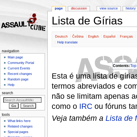
page
discussion
view source
history
Lista de Gírias
Jump to:
navigation
,
search
Deutsch
Čeština
English
Español
Français
Help translate
navigation
Main page
Community Portal
Contents:
Top
Current Events
Esta é uma lista de gíri
Recent changes
Random page
termos abreviados e com
Help
search
não se limitam apenas a
como o
IRC
ou fóruns t
tools
Veja também a
Lista de 
What links here
Related changes
Special pages