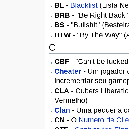
BL
-
Blacklist
(Lista Ne
BRB
- "Be Right Back" 
BS
- "Bullshit" (Besteir
BTW
- "By The Way" (A
C
CBF
- "Can't be fucked
Cheater
- Um jogador 
incrementar seu gamep
CLA
- Cubers Liberati
Vermelho)
Clan
- Uma pequena co
CN
- O
Numero de Clie