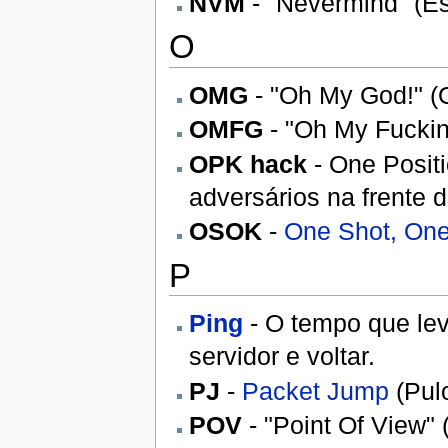
NVM
- "Nevermind" (E
O
OMG
- "Oh My God!" (
OMFG
- "Oh My Fucki
OPK hack
- One Positi
adversários na frente
OSOK
-
One Shot, One 
P
Ping
- O tempo que leva
servidor e voltar.
PJ
-
Packet Jump
(Pul
POV
- "Point Of View" 