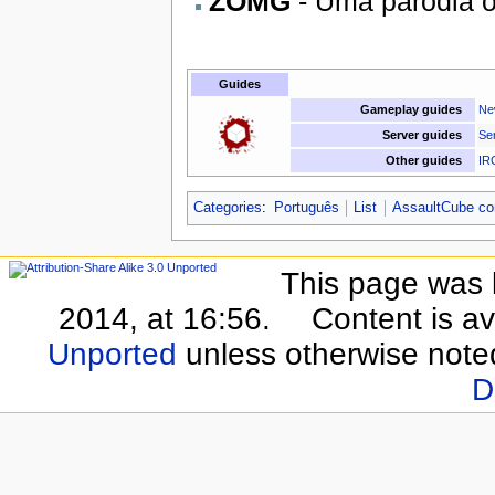
ZOMG
- Uma paródia o
Guides
Gameplay guides
Ne
Server guides
Se
Other guides
IR
Categories
:
Português
List
AssaultCube c
This page was 
2014, at 16:56.
Content is a
Unported
unless otherwise note
D