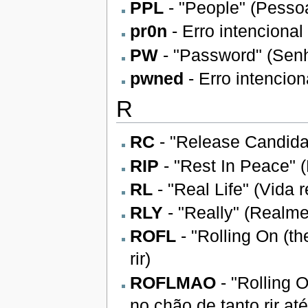
PPL
- "People" (Pesso
pr0n
- Erro intencional
PW
- "Password" (Sen
pwned
- Erro intencion
R
RC
- "Release Candida
RIP
- "Rest In Peace"
RL
- "Real Life" (Vida r
RLY
- "Really" (Realme
ROFL
- "Rolling On (t
rir)
ROFLMAO
- "Rolling 
no chão de tanto rir a