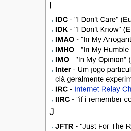
I
IDC
- "I Don't Care" (E
IDK
- "I Don't Know" (E
IMAO
- "In My Arrogan
IMHO
- "In My Humble 
IMO
- "In My Opinion" 
Inter
- Um jogo particu
clã geralmente experi
IRC
-
Internet Relay C
IIRC
- "if i remember c
J
JFTR
- "Just For The R