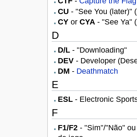
CTF
-
Capture the Flag
CU
- "See You (later)" 
CY
or
CYA
- "See Ya" (
D
D/L
- "Downloading"
DEV
- Developer (Des
DM
-
Deathmatch
E
ESL
- Electronic Sport
F
F1/F2
- "Sim"/"Não" ou