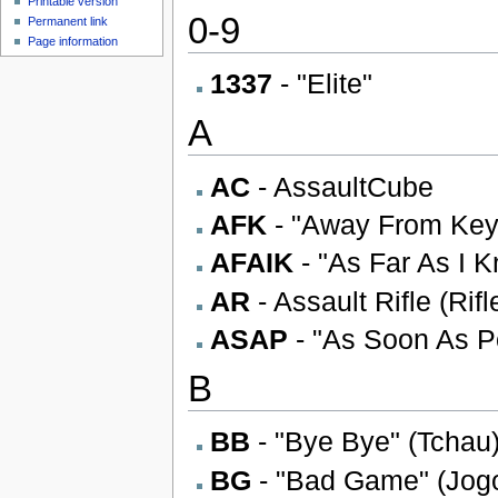
Printable version
0-9
Permanent link
Page information
1337
- "Elite"
A
AC
- AssaultCube
AFK
- "Away From Keyb
AFAIK
- "As Far As I K
AR
- Assault Rifle (Rif
ASAP
- "As Soon As Po
B
BB
- "Bye Bye" (Tchau
BG
- "Bad Game" (Jogo