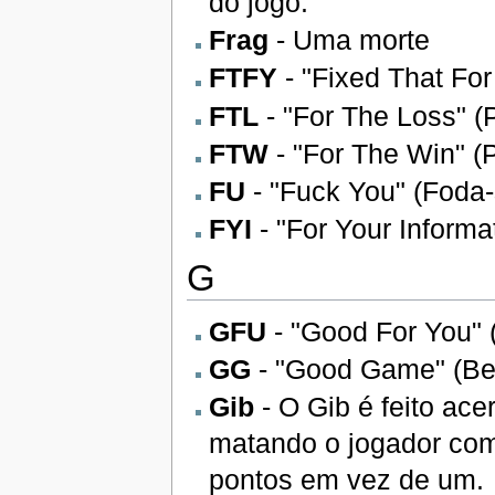
do jogo.
Frag
- Uma morte
FTFY
- "Fixed That For
FTL
- "For The Loss" (
FTW
- "For The Win" (P
FU
- "Fuck You" (Foda-
FYI
- "For Your Informa
G
GFU
- "Good For You" 
GG
- "Good Game" (Bel
Gib
- O Gib é feito ac
matando o jogador com
pontos em vez de um.