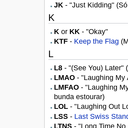
JK
- "Just Kidding" (Só
K
K
or
KK
- "Okay"
KTF
-
Keep the Flag
(M
L
L8
- "(See You) Later" 
LMAO
- "Laughing My 
LMFAO
- "Laughing My
bunda estourar)
LOL
- "Laughing Out Lo
LSS
-
Last Swiss Stan
LTNS
- "Long Time No 