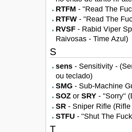
RTFM
- "Read The Fuc
RTFW
- "Read The Fuck
RVSF
- Rabid Viper Sp
Raivosas - Time Azul)
S
sens
- Sensitivity - (S
ou teclado)
SMG
- Sub-Machine G
SOZ
or
SRY
- "Sorry" 
SR
- Sniper Rifle (Rifl
STFU
- "Shut The Fuck
T