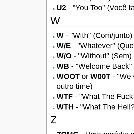
U2
- "You Too" (Você 
W
W
- "With" (Com/junto)
W/E
- "Whatever" (Que
W/O
- "Without" (Sem)
WB
- "Welcome Back" 
WOOT
or
W00T
- "We 
outro time)
WTF
- "What The Fuck
WTH
- "What The Hell?
Z