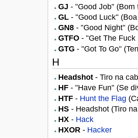
GJ
- "Good Job" (Bom 
GL
- "Good Luck" (Boa 
GN8
- "Good Night" (Bo
GTFO
- "Get The Fuck 
GTG
- "Got To Go" (Ten
H
Headshot
- Tiro na ca
HF
- "Have Fun" (Se di
HTF
-
Hunt the Flag
(Ca
HS
- Headshot (Tiro n
HX
-
Hack
HXOR
-
Hacker