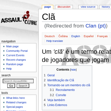
page
discussion
view source
history
Clã
(Redirected from
Clan (pt)
)
Jump to:
navigation
,
search
Deutsch
Čeština
English
Español
Français
Help translate
navigation
Main page
Um
'clã'
é um termo rela
Community Portal
Current Events
de jogadores que jogam
Recent changes
Random page
Help
Contents
[
hide
]
1
Geral
search
2
Identificação de Clã
3
Tornando-se um membro do clã
3.1
Recrutamento
tools
3.2
Convite
What links here
4
Veja também
Related changes
5
Links Externos
Special pages