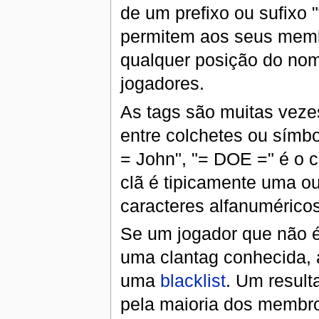
de um prefixo ou sufixo "
permitem aos seus memb
qualquer posição do no
jogadores.
As tags são muitas veze
entre colchetes ou sím
= John", "= DOE =" é o c
clã é tipicamente uma o
caracteres alfanuméricos
Se um jogador que não 
uma clantag conhecida, a
uma
blacklist
. Um result
pela maioria dos membros