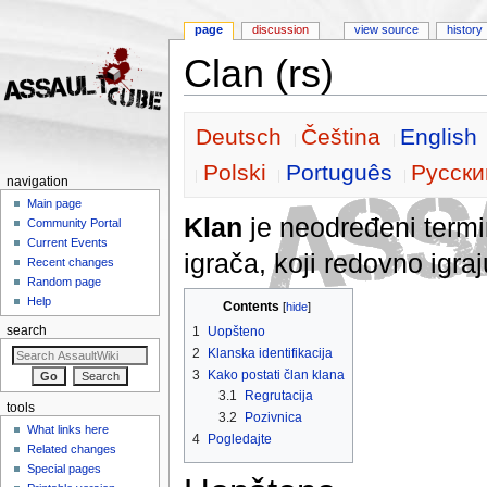
page
discussion
view source
history
Clan (rs)
Jump to:
navigation
,
search
Deutsch
Čeština
English
Polski
Português
Pусски
navigation
Main page
Klan
je neodređeni term
Community Portal
Current Events
igrača, koji redovno igr
Recent changes
Random page
Help
Contents
[
hide
]
1
Uopšteno
search
2
Klanska identifikacija
3
Kako postati član klana
3.1
Regrutacija
tools
3.2
Pozivnica
What links here
4
Pogledajte
Related changes
Special pages