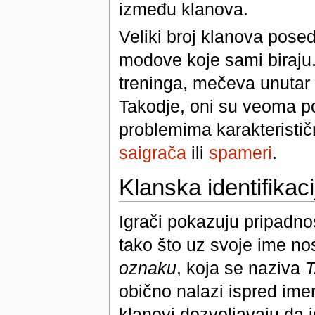
između klanova.
Veliki broj klanova posed
modove koje sami biraju. 
treninga, mečeva unutar 
Takodje, oni su veoma po
problemima karakteristič
saigrača
ili
spameri
.
Klanska identifikaci
Igrači pokazuju pripadn
tako što uz svoje ime n
oznaku
, koja se naziva
obično nalazi ispred imen
klanovi dozvoljavaju da 