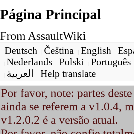
Página Principal
From AssaultWiki
Deutsch
Čeština
English
Esp
Nederlands
Polski
Português
العربية
Help translate
Por favor, note: partes deste
ainda se referem a v1.0.4, m
v1.2.0.2 é a versão atual.
Por favor, não confie total