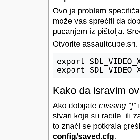
Ovo je problem specifiča
može vas sprečiti da dob
pucanjem iz pištolja. Sre
Otvorite assaultcube.sh,
export SDL_VIDEO_X
Kako da isravim ov
Ako dobijate
missing "]"
i
stvari koje su radile, il
to znači se potkrala gr
config/saved.cfg
.