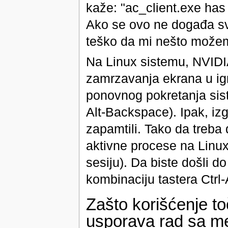
kaže: "ac_client.exe has
Ako se ovo ne događa sv
teško da mi nešto može
Na Linux sistemu, NVIDIA
zamrzavanja ekrana u igri
ponovnog pokretanja sist
Alt-Backspace). Ipak, iz
zapamtili. Tako da treba 
aktivne procese na Linux
sesiju). Da biste došli do
kombinaciju tastera Ctrl-A
Zašto korišćenje to
usporava rad sa m