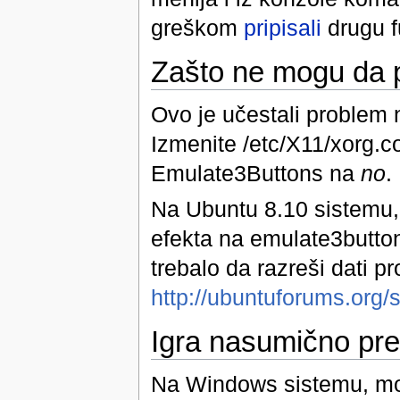
greškom
pripisali
drugu f
Zašto ne mogu da p
Ovo je učestali problem 
Izmenite /etc/X11/xorg.c
Emulate3Buttons na
no
.
Na Ubuntu 8.10 sistemu,
efekta na emulate3button
trebalo da razreši dati p
http://ubuntuforums.org
Igra nasumično pre
Na Windows sistemu, može