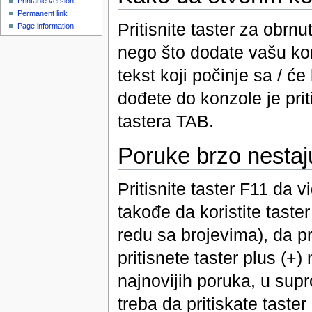
Printable version
Permanent link
Pritisnite taster za obrnut
Page information
nego što dodate vašu kom
tekst koji počinje sa / 
dođete do konzole je priti
tastera TAB.
Poruke brzo nestaj
Pritisnite taster F11 da 
takođe da koristite taste
redu sa brojevima), da p
pritisnete taster plus (+
najnovijih poruka, u su
treba da pritiskate taste