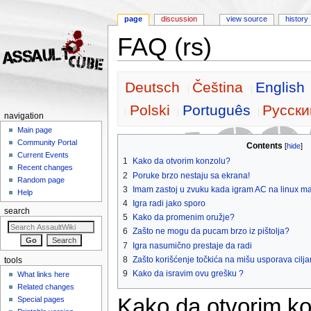
page
discussion
view source
history
FAQ (rs)
Jump to:
navigation
,
search
Deutsch
Čeština
English
Polski
Português
Pусски
navigation
Main page
Community Portal
Contents
[
hide
]
Current Events
1
Kako da otvorim konzolu?
Recent changes
2
Poruke brzo nestaju sa ekrana!
Random page
3
Imam zastoj u zvuku kada igram AC na linux ma
Help
4
Igra radi jako sporo
search
5
Kako da promenim oružje?
6
Zašto ne mogu da pucam brzo iz pištolja?
7
Igra nasumično prestaje da radi
8
Zašto korišćenje točkića na mišu usporava cilj
tools
9
Kako da isravim ovu grešku ?
What links here
Related changes
Kako da otvorim k
Special pages